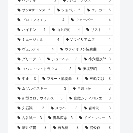
ヘンデル
5
J.シュトラウス
5
サン=サーンス
5
ショパン
5
エルガー
5
プロコフィエフ
4
ウェーバー
4
ハイドン
4
山上純司
4
リスト
4
ミュージカル
4
V.ウイリアムズ
4
ヴェルディ
4
ヴァイオリン協奏曲
3
グリーグ
3
シューベルト
3
小六禮次郎
3
ヨハン・シュトラウス
3
伊福部昭
3
中止
3
フルート協奏曲
3
三船文彰
3
ムソルグスキー
3
早川正昭
3
新型コロナウイルス
3
倉敷シティバレエ
3
久石譲
3
スッペ
3
岩崎洸
3
古谷誠一
3
青島広志
3
ドビュッシー
3
増井信貴
3
石丸寛
3
堤俊作
3