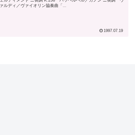
ェルティメント ニ長調 K.136 パッヘルベル／カノン ニ長調 ヴ
ァルディ／ヴァイオリン協奏曲「...
1997.07.19