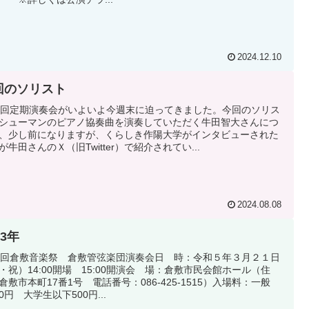
2024.12.10
回のソリスト
0回定期演奏会がいよいよ今週末に迫ってきました。今回のソリス
シューマンのピアノ協奏曲を演奏していただく牛田智大さんにつ
、少し前になりますが、くらしき作陽大学がインタビューされた
が牛田さんのＸ（旧Twitter）で紹介されてい...
2024.08.08
23年
7回倉敷音楽祭 倉敷管弦楽団演奏会日 時：令和５年３月２１日
・祝）14:00開場 15:00開演会 場：倉敷市民会館ホール（住
倉敷市本町17番1号 電話番号：086-425-1515）入場料：一般
00円 大学生以下500円...