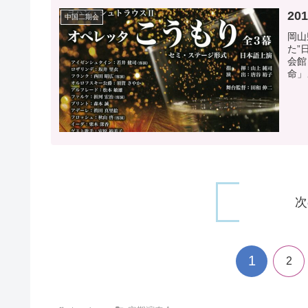
20
中国二期会
岡山
た”
会館
命」
次
1
2