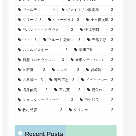
ヴェルディ
4
ヴァイオリン協奏曲
3
グリーグ
3
シューベルト
3
小六禮次郎
3
ヨハン・シュトラウス
3
伊福部昭
3
中止
3
フルート協奏曲
3
三船文彰
3
ムソルグスキー
3
早川正昭
3
新型コロナウイルス
3
倉敷シティバレエ
3
久石譲
3
スッペ
3
岩崎洸
3
古谷誠一
3
青島広志
3
ドビュッシー
3
増井信貴
3
石丸寛
3
堤俊作
3
ショスタコーヴィッチ
3
田中和良
2
牧村邦彦
2
グリンカ
2
Recent Posts