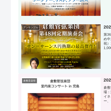
20
アンサンブル
第3
め中
祝）
1,
20
倉敷音楽祭
倉敷
場：
イネ
ー、