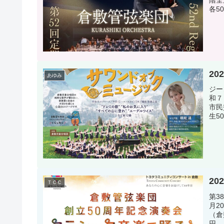
階全
各5
20
あゆみ
ジー
和７
市民
生5
20
ＴＣＣ
第3
月2
（倉
円 