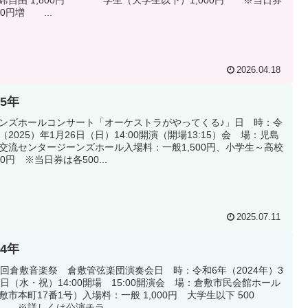
席自由 1,800円 学生（大学生以下）1,000円 ※当日券
00円増 ...
2026.04.18
25年
ンズホールコンサート「オーケストラがやってくる♪」日 時：令
（2025）年1月26日（日）14:00開演（開場13:15）会 場：児島
交流センタージーンズホール入場料：一般1,500円、小学生～高校
00円 ※当日券は各500...
2025.07.11
24年
8回倉敷音楽祭 倉敷管弦楽団演奏会日 時：令和6年（2024年）3
0日（水・祝）14:00開場 15:00開演会 場：倉敷市民会館ホール
敷市本町17番1号）入場料：一般 1,000円 大学生以下 500
※詳しくは公演チラ...