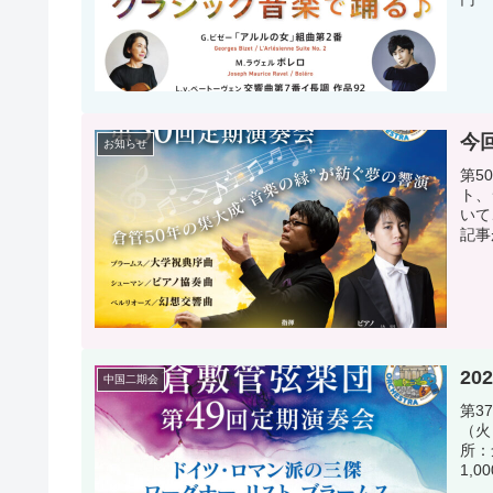
今
お知らせ
第5
ト、
いて
記事
20
中国二期会
第3
（火
所：
1,0