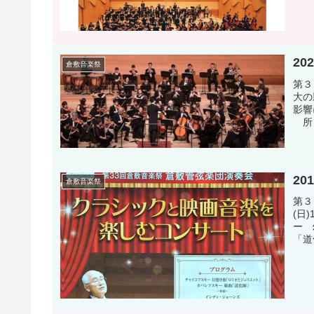
20
倉敷音楽祭
第３
大の
影響
所：
20
倉敷音楽祭
第３
(日
ー 
「道