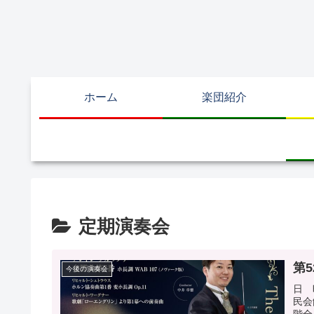
ホーム
楽団紹介
定期演奏会
第
今後の演奏会
日 
民会