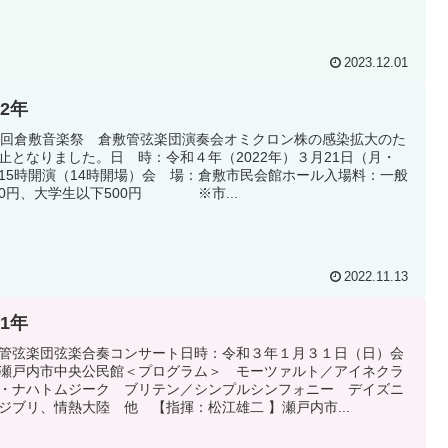
2023.12.01
22年
6回倉敷音楽祭 倉敷管弦楽団演奏会オミクロン株の感染拡大のた
止となりました。日 時：令和４年（2022年）３月21日（月・
15時開演（14時開場）会 場：倉敷市民会館ホール入場料：一般
000円、大学生以下500円 ※市...
2022.11.13
21年
管弦楽団弦楽合奏コンサート日時：令和３年１月３１日（日）会
瀬戸内市中央公民館＜プログラム＞ モーツァルト／アイネクラ
・ナハトムジーク ブリテン／シンプルシンフォニー デイズニ
ジブリ、情熱大陸 他 【指揮：松江雄二 】瀬戸内市...