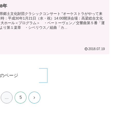
18年
県郷土文化財団クラシックコンサート “オーケストラがやって来
日時：平成30年1月21日（水・祝）14:00開演会場：高梁総合文化
 大ホール＜プログラム＞ ・ベートーヴェン／交響曲第５番「運
より第１楽章 ・シベリウス／組曲「カ...
2018.07.19
のページ
次
…
5
へ