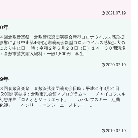
2021.07.19
20年
４回倉敷音楽祭 倉敷管弦楽団演奏会新型コロナウイルス感染拡
影響により中止第46回定期演奏会新型コロナウイルス感染拡大の
により中止日 時：令和２年６月２８日（日）１４：３０開演場
倉敷市芸文館入場料：一般1,500円 学生...
2020.07.19
19年
３回倉敷音楽祭 倉敷管弦楽団演奏会日時：平成31年3月21日
)15:00開演会場：倉敷市民会館＜プログラム＞ チャイコフスキ
幻想序曲「ロミオとジュリエット」 カバレフスキー 組曲
化師」 ヘンリー・マンシーニ メドレー ...
2019.07.19