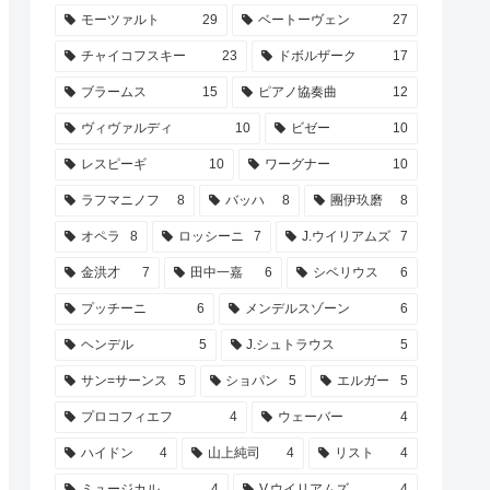
モーツァルト
29
ベートーヴェン
27
チャイコフスキー
23
ドボルザーク
17
ブラームス
15
ピアノ協奏曲
12
ヴィヴァルディ
10
ビゼー
10
レスピーギ
10
ワーグナー
10
ラフマニノフ
8
バッハ
8
團伊玖磨
8
オペラ
8
ロッシーニ
7
J.ウイリアムズ
7
金洪才
7
田中一嘉
6
シベリウス
6
プッチーニ
6
メンデルスゾーン
6
ヘンデル
5
J.シュトラウス
5
サン=サーンス
5
ショパン
5
エルガー
5
プロコフィエフ
4
ウェーバー
4
ハイドン
4
山上純司
4
リスト
4
ミュージカル
4
V.ウイリアムズ
4