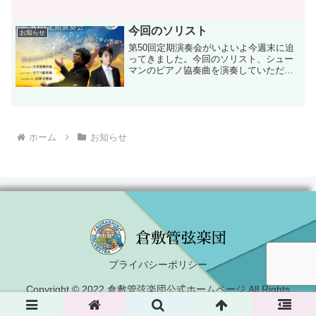
合わせ等）・公演前日当日の運営などを
できる範囲で行える運営スタッフを募集
中です。
今回のソリスト
お知らせ
第50回定期演奏会がいよいよ今週末に迫
ってきました。今回のソリスト、シュー
マンのピアノ協奏曲を演奏していただく
牛田智大さんについて、少し前になりま
すが、くらしき作陽大学がインタビュー
された記事が牛田さんのＸ（旧Twitter）
で紹介されてい...
ホーム
お知らせ
プライバシーポリシー
Copyright © 2022 倉敷管弦楽団公式ホームページ All Rights
Reserved.