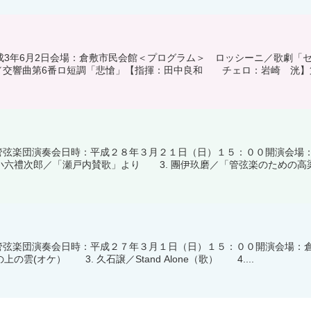
成3年6月2日会場：倉敷市民会館＜プログラム＞ ロッシーニ／歌劇
交響曲第6番ロ短調「悲愴」【指揮：田中良和 チェロ：岩崎 洸】第.
管弦楽団演奏会日時：平成２８年３月２１日（日）１５：００開演会場：
小六禮次郎／「瀬戸内賛歌」より 3. 團伊玖磨／「管弦楽のための高梁.
管弦楽団演奏会日時：平成２７年３月１日（日）１５：００開演会場：倉
の雲(オケ） 3. 久石譲／Stand Alone（歌） 4....