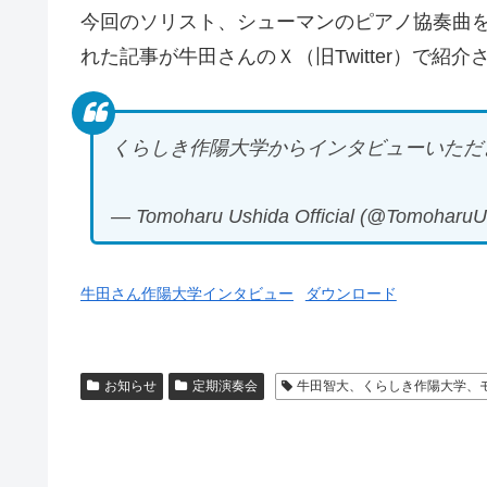
今回のソリスト、シューマンのピアノ協奏曲
れた記事が牛田さんのＸ（旧Twitter）で紹
くらしき作陽大学からインタビューいただ
— Tomoharu Ushida Official (@TomoharuU
牛田さん作陽大学インタビュー
ダウンロード
お知らせ
定期演奏会
牛田智大、くらしき作陽大学、