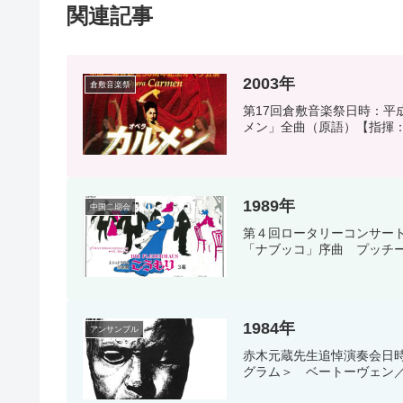
関連記事
2003年
倉敷音楽祭
第17回倉敷音楽祭日時：平成
メン」全曲（原語）【指揮：
1989年
中国二期会
第４回ロータリーコンサート
「ナブッコ」序曲 プッチー
1984年
アンサンブル
赤木元蔵先生追悼演奏会日時
グラム＞ ベートーヴェン／