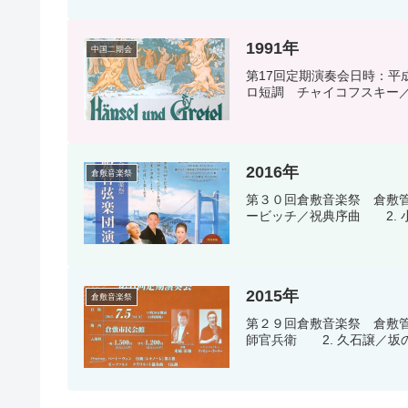
1991年
中国二期会
第17回定期演奏会日時：平
ロ短調 チャイコフスキー／
2016年
倉敷音楽祭
第３０回倉敷音楽祭 倉敷
ービッチ／祝典序曲 2. 
2015年
倉敷音楽祭
第２９回倉敷音楽祭 倉敷
師官兵衛 2. 久石譲／坂の上