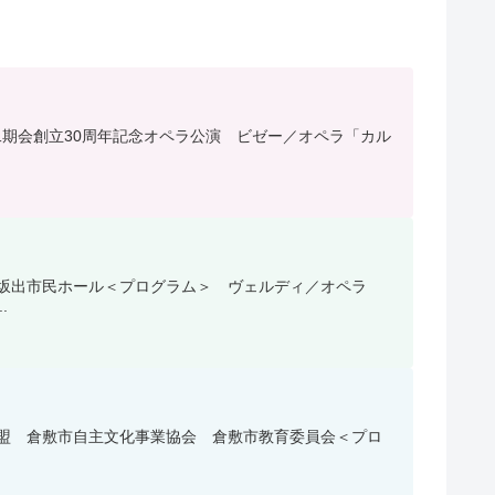
中国二期会創立30周年記念オペラ公演 ビゼー／オペラ「カル
：坂出市民ホール＜プログラム＞ ヴェルディ／オペラ
.
化連盟 倉敷市自主文化事業協会 倉敷市教育委員会＜プロ
.