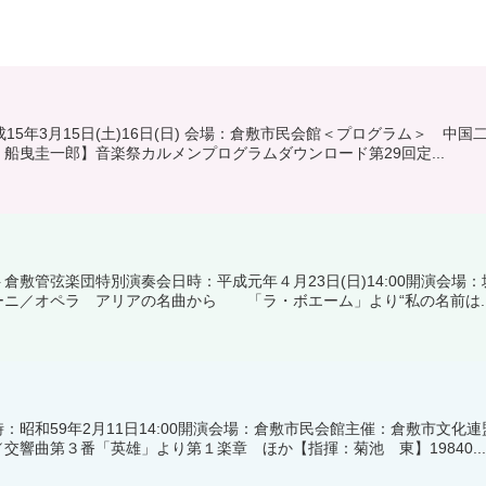
15年3月15日(土)16日(日) 会場：倉敷市民会館＜プログラム＞ 
船曳圭一郎】音楽祭カルメンプログラムダウンロード第29回定...
倉敷管弦楽団特別演奏会日時：平成元年４月23日(日)14:00開演会場
ニ／オペラ アリアの名曲から 「ラ・ボエーム」より“私の名前は..
：昭和59年2月11日14:00開演会場：倉敷市民会館主催：倉敷市文
交響曲第３番「英雄」より第１楽章 ほか【指揮：菊池 東】19840..