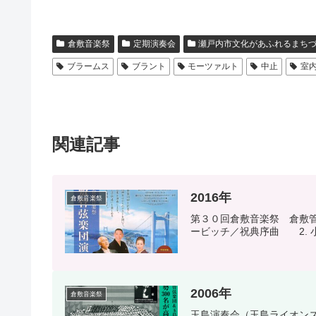
倉敷音楽祭
定期演奏会
瀬戸内市文化があふれるまち
ブラームス
ブラント
モーツァルト
中止
室
関連記事
2016年
倉敷音楽祭
第３０回倉敷音楽祭 倉敷
ービッチ／祝典序曲 2. 
2006年
倉敷音楽祭
玉島演奏会（玉島ライオンズ