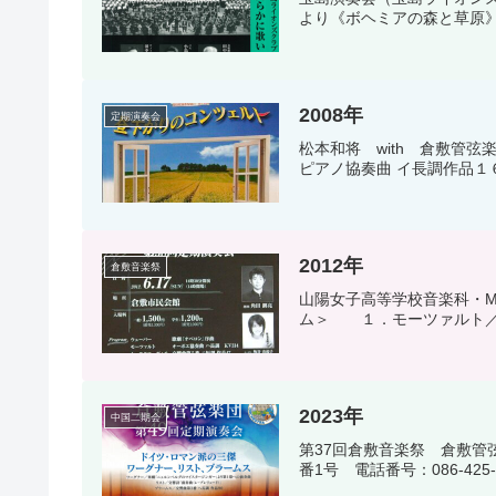
より《ボヘミアの森と草原》
2008年
定期演奏会
松本和将 with 倉敷管
ピアノ協奏曲 イ長調作品１
2012年
倉敷音楽祭
山陽女子高等学校音楽科・Mu
ム＞ １．モーツァルト／
2023年
中国二期会
第37回倉敷音楽祭 倉敷管
番1号 電話番号：086-425