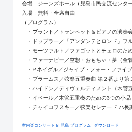
会場：ジーンズホール（児島市民交流センタ
入場：無料・全席自由
（プログラム）
・ブラント／トランペット＆ピアノの演奏会用小品
・ドップラー／「アンダンテとロンド」フル
・モーツァルト／ファゴットとチェロのためのソ
・ファーナビー／空想・おもちゃ・夢（金
・P.ネイグル／ジャイブ・フォー・ファイ
・ブラームス／弦楽五重奏曲 第２番より第
・ハイドン／ディヴェルティメント（木管
・イベール／木管五重奏のための3つの小品
・チャイコフスキー／弦楽セレナード ハ長調 
室内楽コンサート In 児島 プログラム
ダウンロード