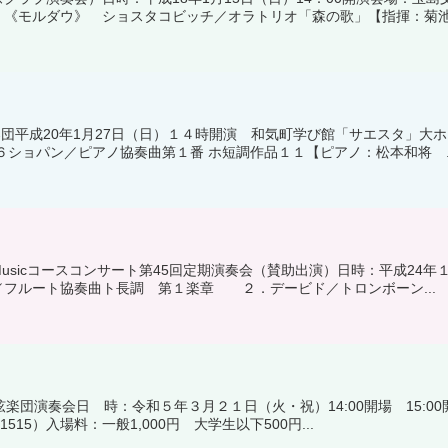
《モルダウ》 ショスタコビッチ／オラトリオ「森の歌」【指揮：菊池.
弦楽団平成20年1月27日（日）１４時開演 和気町学び館「サエスタ」
６ショパン／ピアノ協奏曲第１番 ホ短調作品１１【ピアノ：松本和将 ..
sicコースコンサート第45回定期演奏会（賛助出演）日時：平成24年１
フルート協奏曲ト長調 第１楽章 ２．デービド／トロンボーン...
弦楽団演奏会日 時：令和５年３月２１日（火・祝）14:00開場 15:
-1515）入場料：一般1,000円 大学生以下500円...