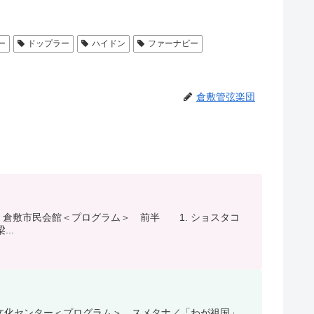
ー
ドップラー
ハイドン
ファーナビー
倉敷管弦楽団
倉敷市民会館＜プログラム＞ 前半 1. ショスタコ
..
文化センター＜プログラム＞ スメタナ／「わが祖国」