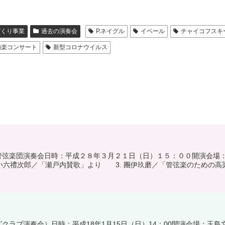
づくり事業
過去の演奏会
P.ネイグル
イベール
チャイコフスキ
内楽コンサート
新型コロナウイルス
管弦楽団演奏会日時：平成２８年３月２１日（日）１５：００開演会場：
小六禮次郎／「瀬戸内賛歌」より 3. 團伊玖磨／「管弦楽のための高梁.
クラブ演奏会）日時：平成18年1月15日（日）14：00開演会場：玉島