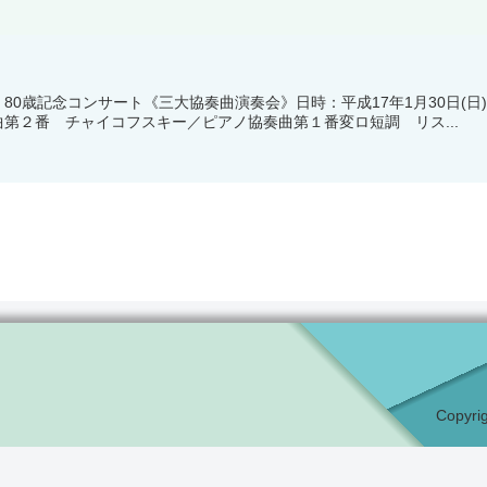
0歳記念コンサート《三大協奏曲演奏会》日時：平成17年1月30日(日)1
第２番 チャイコフスキー／ピアノ協奏曲第１番変ロ短調 リス...
Copyr