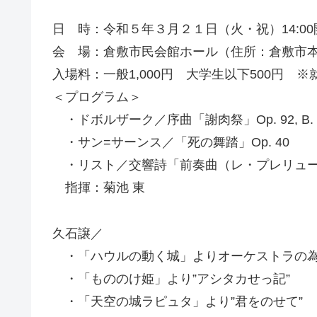
日 時：令和５年３月２１日（火・祝）14:00開
会 場：倉敷市民会館ホール（住所：倉敷市本町17
入場料：一般1,000円 大学生以下500円
＜プログラム＞
・ドボルザーク／序曲「謝肉祭」Op. 92, B. 
・サン=サーンス／「死の舞踏」Op. 40
・リスト／交響詩「前奏曲（レ・プレリュード）」
指揮：菊池 東
久石譲／
・「ハウルの動く城」よりオーケストラの為
・「もののけ姫」より”アシタカせっ記”
・「天空の城ラピュタ」より”君をのせて”