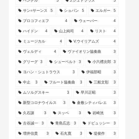
ヘンデル
5
J.シュトラウス
5
サン=サーンス
5
ショパン
5
エルガー
5
プロコフィエフ
4
ウェーバー
4
ハイドン
4
山上純司
4
リスト
4
ミュージカル
4
V.ウイリアムズ
4
ヴェルディ
4
ヴァイオリン協奏曲
3
グリーグ
3
シューベルト
3
小六禮次郎
3
ヨハン・シュトラウス
3
伊福部昭
3
中止
3
フルート協奏曲
3
三船文彰
3
ムソルグスキー
3
早川正昭
3
新型コロナウイルス
3
倉敷シティバレエ
3
久石譲
3
スッペ
3
岩崎洸
3
古谷誠一
3
青島広志
3
ドビュッシー
3
増井信貴
3
石丸寛
3
堤俊作
3