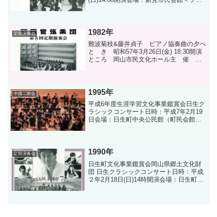
グラム＞ モーツァルト／歌劇「フィガ
ロの結婚」序曲、アリア モーツァルト
／歌劇「魔笛」よりアリア モーツァル
ト／モテ...
1982年
定期演奏会
難波菊枝&藤井貞子 ピアノ協奏曲の夕べ
と き 昭和57年3月26日(金) 18:30開演
ところ 岡山市民文化ホール主 催 ピ
アノグループ“響”＜プログラム＞ ベート
ーヴェン／エグモント序曲 ベートーヴ
ェン／ピアノ協奏曲第５番「皇帝」 Pf
...
1995年
中国二期会
平成6年度生涯学習文化事業鑑賞会日生ク
ラシックコンサート日時：平成7年2月19
日会場：日生町中央公民館（町民会館）
＜プログラム＞ モーツァルト／歌劇
「魔笛」序曲 K.620 ＜楽器紹介＞ モ
ーツァルト／ディヴェルティメント「嬉
遊曲」ニ長...
1990年
定期演奏会
日生町文化事業鑑賞会岡山県郷土文化財
団 日生クラシックコンサート日時：平成
２年2月18日(日)14時開演会場：日生町民
会館大ホール＜プログラム＞ ヴィヴァ
ルディ／ヴァイオリン協奏曲集「四季」
より第１番「春」と第４番「冬」 グノ
ー／小交響...