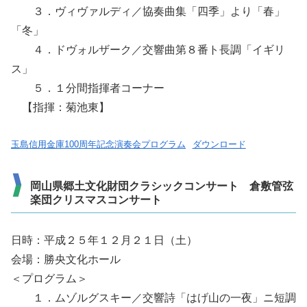
３．ヴィヴァルディ／協奏曲集「四季」より「春」
「冬」
４．ドヴォルザーク／交響曲第８番ト長調「イギリ
ス」
５．１分間指揮者コーナー
【指揮：菊池東】
玉島信用金庫100周年記念演奏会プログラム
ダウンロード
岡山県郷土文化財団クラシックコンサート 倉敷管弦
楽団クリスマスコンサート
日時：平成２５年１２月２１日（土）
会場：勝央文化ホール
＜プログラム＞
１．ムゾルグスキー／交響詩「はげ山の一夜」ニ短調