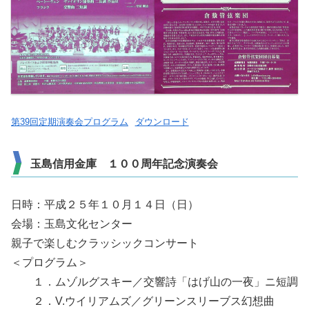
第39回定期演奏会プログラム
ダウンロード
玉島信用金庫 １００周年記念演奏会
日時：平成２５年１０月１４日（日）
会場：玉島文化センター
親子で楽しむクラッシックコンサート
＜プログラム＞
１．ムゾルグスキー／交響詩「はげ山の一夜」ニ短調
２．V.ウイリアムズ／グリーンスリーブス幻想曲