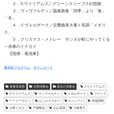
２．V.ウイリアムズ／グリーンスリーブス幻想曲
３．ヴィヴァルディ／協奏曲集「四季」より「春」
「冬」
４．ドヴォルザーク／交響曲第８番ト長調「イギリ
ス」
５．クリスマス・メドレー サンタが町にやってくる
～赤鼻のトナカイ
【指揮：菊池東】
勝央町プログラム
ダウンロード
倉敷音楽祭
定期演奏会
過去の演奏会
J.ウイリアムズ
V.ウイリアムズ
ヴィヴァルディ
ドボルザーク
フランク
ベートーヴェン
ムソルグスキー
ロッシーニ
伊福部昭
大島ミチル
守屋剛志
小山清茂
小林恵子