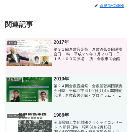
倉敷管弦楽団
関連記事
2017年
ＴＣＣ
第３１回倉敷音楽祭 倉敷管弦楽団演奏
会日 時：平成２９年３月２０日（日）
１５：００開演場 所：倉敷市民会館＜
プログラム＞ 前半 1. デュカス／魔
法使いの弟子 2. 服部隆一／真田
丸 3. 芥川也寸志／弦楽のためのトリ
プティーク ...
2010年
倉敷音楽祭
第２４回倉敷音楽祭 倉敷管弦楽団演奏
会日時：平成22年3月22日(月)15:00開演
会場：倉敷市民会館＜プログラム＞
伊福部昭／交響譚詩 木乃下真市／津
軽三味線とオーケストラのための「海流
ＫＡＩＲＹＵ」 真島俊夫／三つのジ
ャポニズム（...
1986年
アンサンブル
岡山県郷土文化財団クラシックコンサー
ト in 新見日時：昭和61年2月16日
(日)14:00開演会場：新見市民会館＜プロ