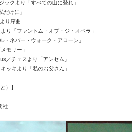
ミュージックより「すべての山に登れ」
り「私だけに」
物語より序曲
ラ座の怪人より「ファントム・オブ・ジ・オペラ」
り「ユール・ネバー・ウォーク・アローン」
り「メモリー」
an Ulvaeus／チェスより「アンセム」
スキッキより「私のお父さん」
こと）】
聞社