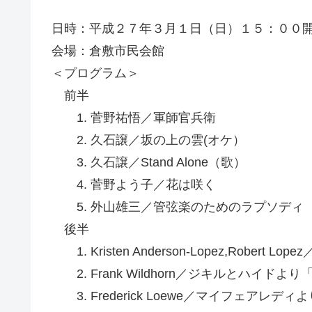
日時：平成２７年３月１日（日）１５：００
会場：倉敷市民会館
＜プログラム＞
前半
1. 菅野祐悟／軍師官兵衛
2. 久石譲／坂の上の雲(オケ）
3. 久石譲／Stand Alone（歌）
4. 菅野よう子／花は咲く
5. 外山雄三／管弦楽のためのラプソディ
後半
1. Kristen Anderson-Lopez,Robert 
2. Frank Wildhorn／ジキルとハイド
3. Frederick Loewe／マイフェアレデ