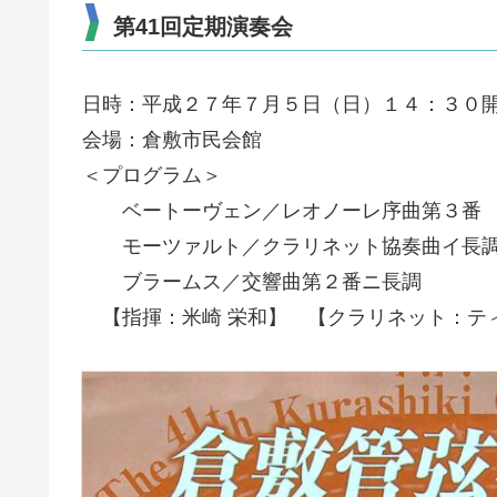
第41回定期演奏会
日時：平成２７年７月５日（日）１４：３０
会場：倉敷市民会館
＜プログラム＞
ベートーヴェン／レオノーレ序曲第３番
モーツァルト／クラリネット協奏曲イ長
ブラームス／交響曲第２番ニ長調
【指揮：米崎 栄和】 【クラリネット：テ