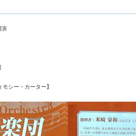
開演
調
ィモシー・カーター】