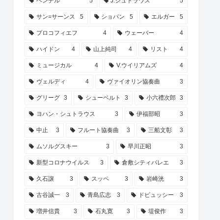
ヘンデル
5
J.シュトラウス
5
サン=サーンス
5
ショパン
5
エルガー
5
プロコフィエフ
4
ウェーバー
4
ハイドン
4
山上純司
4
リスト
4
ミュージカル
4
V.ウイリアムズ
4
ヴェルディ
4
ヴァイオリン協奏曲
3
グリーグ
3
シューベルト
3
小六禮次郎
3
ヨハン・シュトラウス
3
伊福部昭
3
中止
3
フルート協奏曲
3
三船文彰
3
ムソルグスキー
3
早川正昭
3
新型コロナウイルス
3
倉敷シティバレエ
3
久石譲
3
スッペ
3
岩崎洸
3
古谷誠一
3
青島広志
3
ドビュッシー
3
増井信貴
3
石丸寛
3
堤俊作
3