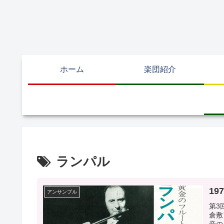
ホーム
楽団紹介
ランパル
19
アンサンブル
第3
倉敷