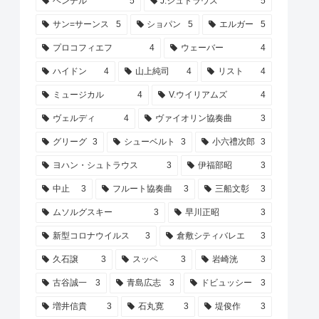
ヘンデル
5
J.シュトラウス
5
サン=サーンス
5
ショパン
5
エルガー
5
プロコフィエフ
4
ウェーバー
4
ハイドン
4
山上純司
4
リスト
4
ミュージカル
4
V.ウイリアムズ
4
ヴェルディ
4
ヴァイオリン協奏曲
3
グリーグ
3
シューベルト
3
小六禮次郎
3
ヨハン・シュトラウス
3
伊福部昭
3
中止
3
フルート協奏曲
3
三船文彰
3
ムソルグスキー
3
早川正昭
3
新型コロナウイルス
3
倉敷シティバレエ
3
久石譲
3
スッペ
3
岩崎洸
3
古谷誠一
3
青島広志
3
ドビュッシー
3
増井信貴
3
石丸寛
3
堤俊作
3