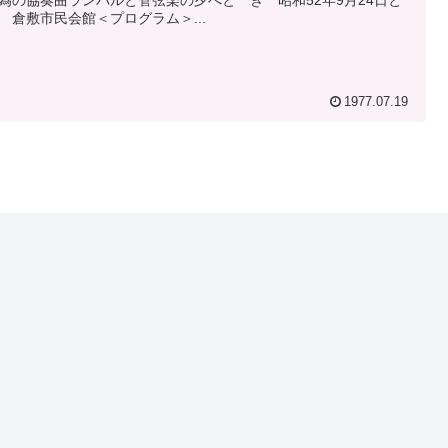
為の協奏曲ランパルと管弦楽の夕べと き 昭和52年9月24日と
 倉敷市民会館＜プログラム＞...
1977.07.19