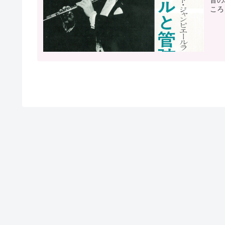
音の
ころ