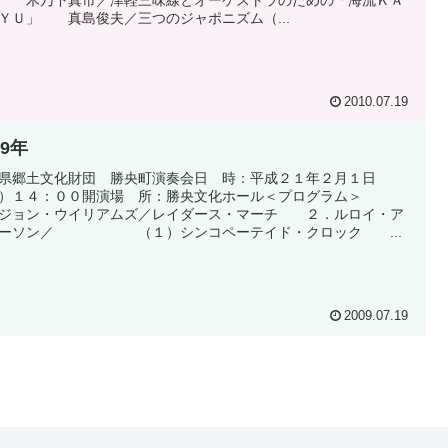
 木乃下真市／津軽三味線とオーケストラのための「海流ＫＡ
ＹＵ」 真島俊夫／三つのジャポニズム（...
2010.07.19
09年
県郷土文化財団 勝央町演奏会日 時：平成２１年２月１日
日）１４：００開演場 所：勝央文化ホール＜プログラム＞
ジョン・ウイリアムズ／レイダース・マーチ ２．ルロイ・ア
ダーソン／ （１）シンコペーテイド・クロック ...
2009.07.19