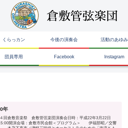
くらっカン
今後の演奏会
活動のあゆみ
団員専用
Facebook
Instagram
10年
４回倉敷音楽祭 倉敷管弦楽団演奏会日時：平成22年3月22日
)15:00開演会場：倉敷市民会館＜プログラム＞ 伊福部昭／交響