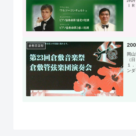
譚詩
ＩＲ
20
倉敷音楽祭
岡山
（
１．
ン