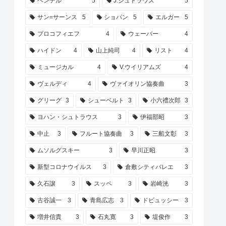
ヘンデル
5
J.シュトラウス
5
サン=サーンス
5
ショパン
5
エルガー
5
プロコフィエフ
4
ウェーバー
4
ハイドン
4
山上純司
4
リスト
4
ミュージカル
4
V.ウイリアムズ
4
ヴェルディ
4
ヴァイオリン協奏曲
3
グリーグ
3
シューベルト
3
小六禮次郎
3
ヨハン・シュトラウス
3
伊福部昭
3
中止
3
フルート協奏曲
3
三船文彰
3
ムソルグスキー
3
早川正昭
3
新型コロナウイルス
3
倉敷シティバレエ
3
久石譲
3
スッペ
3
岩崎洸
3
古谷誠一
3
青島広志
3
ドビュッシー
3
増井信貴
3
石丸寛
3
堤俊作
3