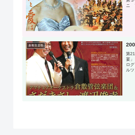
第３
ニ 
20
倉敷音楽祭
第2
宴」
ロク
ルツ