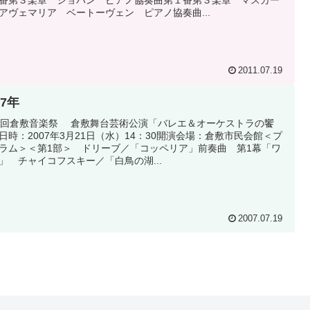
番第３楽章 ショパン ピアノ協奏曲第１番第３楽章 マスカー
アヴェマリア ベートーヴェン ピアノ協奏曲...
2011.07.19
07年
1回倉敷音楽祭 倉敷舞台芸術公演「バレエ＆オーケストラの饗
日時：2007年3月21日（水）14：30開演会場：倉敷市民会館＜プ
゙ラム＞＜第1部＞ ドリーブ／「コッペリア」前奏曲 第1幕「ワ
」 チャイコフスキー／「白鳥の湖...
2007.07.19