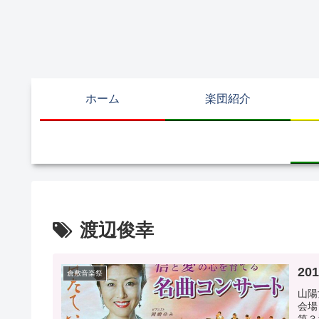
ホーム
楽団紹介
渡辺俊幸
20
倉敷音楽祭
山陽
会場