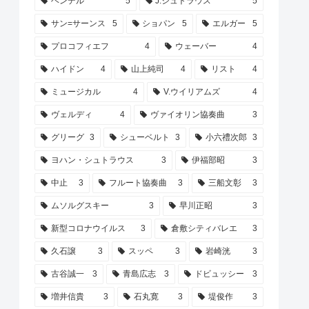
ヘンデル
5
J.シュトラウス
5
サン=サーンス
5
ショパン
5
エルガー
5
プロコフィエフ
4
ウェーバー
4
ハイドン
4
山上純司
4
リスト
4
ミュージカル
4
V.ウイリアムズ
4
ヴェルディ
4
ヴァイオリン協奏曲
3
グリーグ
3
シューベルト
3
小六禮次郎
3
ヨハン・シュトラウス
3
伊福部昭
3
中止
3
フルート協奏曲
3
三船文彰
3
ムソルグスキー
3
早川正昭
3
新型コロナウイルス
3
倉敷シティバレエ
3
久石譲
3
スッペ
3
岩崎洸
3
古谷誠一
3
青島広志
3
ドビュッシー
3
増井信貴
3
石丸寛
3
堤俊作
3