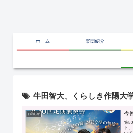
ホーム
楽団紹介
牛田智大、くらしき作陽大
今
お知らせ
第5
ト、