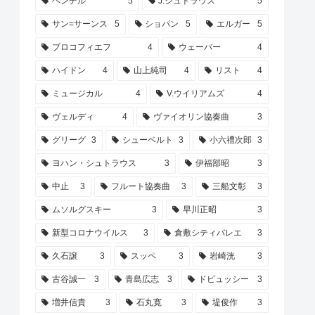
ヘンデル
5
J.シュトラウス
5
サン=サーンス
5
ショパン
5
エルガー
5
プロコフィエフ
4
ウェーバー
4
ハイドン
4
山上純司
4
リスト
4
ミュージカル
4
V.ウイリアムズ
4
ヴェルディ
4
ヴァイオリン協奏曲
3
グリーグ
3
シューベルト
3
小六禮次郎
3
ヨハン・シュトラウス
3
伊福部昭
3
中止
3
フルート協奏曲
3
三船文彰
3
ムソルグスキー
3
早川正昭
3
新型コロナウイルス
3
倉敷シティバレエ
3
久石譲
3
スッペ
3
岩崎洸
3
古谷誠一
3
青島広志
3
ドビュッシー
3
増井信貴
3
石丸寛
3
堤俊作
3