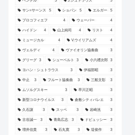
ヘンデル
5
J.シュトラウス
5
サン=サーンス
5
ショパン
5
エルガー
5
プロコフィエフ
4
ウェーバー
4
ハイドン
4
山上純司
4
リスト
4
ミュージカル
4
V.ウイリアムズ
4
ヴェルディ
4
ヴァイオリン協奏曲
3
グリーグ
3
シューベルト
3
小六禮次郎
3
ヨハン・シュトラウス
3
伊福部昭
3
中止
3
フルート協奏曲
3
三船文彰
3
ムソルグスキー
3
早川正昭
3
新型コロナウイルス
3
倉敷シティバレエ
3
久石譲
3
スッペ
3
岩崎洸
3
古谷誠一
3
青島広志
3
ドビュッシー
3
増井信貴
3
石丸寛
3
堤俊作
3