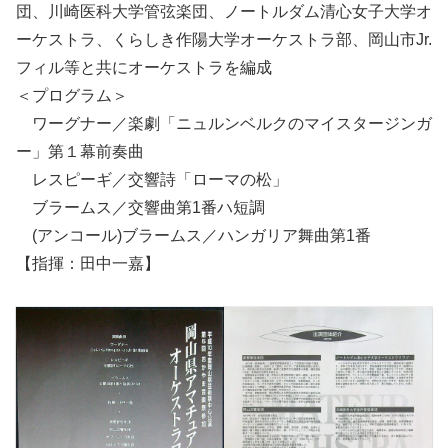
団、川崎医科大学管弦楽団、ノートルダム清心女子大学オ
ーケストラ、くらしき作陽大学オーケストラ部、岡山市Jr.
フィル等と共にオーケストラを編成
＜プログラム＞
ワーグナー／楽劇「ニュルンベルクのマイスタージンガ
ー」第１幕前奏曲
レスピーギ／交響詩「ローマの松」
ブラームス／交響曲第1番ハ短調
(アンコール)ブラームス／ハンガリア舞曲第1番
【指揮：田中一嘉】