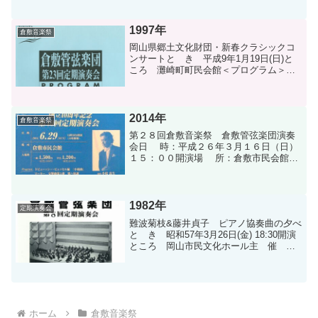
ラム＞ チレーア／歌劇「アドリアー
ナ・ルクヴルール」より“ブイヨン公妃の
アリア”...
1997年
倉敷音楽祭
岡山県郷土文化財団・新春クラシックコ
ンサートと き 平成9年1月19日(日)と
ころ 灘崎町町民会館＜プログラム＞
モーツァルト／ディヴェルティメント ニ
長調 K.136 パッヘルベル／カノン ニ長
調 ヴィヴァルディ／ヴァイオリン協奏
曲「...
2014年
倉敷音楽祭
第２８回倉敷音楽祭 倉敷管弦楽団演奏
会日 時：平成２６年３月１６日（日）
１５：００開演場 所：倉敷市民会館＜
プログラム＞ １．坂本龍一／ＮＨＫ
大河ドラマ「八重の桜」メインテー
マ ２．芥川也寸志／八甲田山
３．團伊玖磨／管弦楽のため...
1982年
定期演奏会
難波菊枝&藤井貞子 ピアノ協奏曲の夕べ
と き 昭和57年3月26日(金) 18:30開演
ところ 岡山市民文化ホール主 催 ピ
アノグループ“響”＜プログラム＞ ベート
ーヴェン／エグモント序曲 ベートーヴ
ェン／ピアノ協奏曲第５番「皇帝」 Pf
...
ホーム
倉敷音楽祭