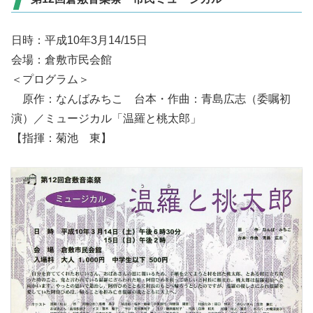
日時：平成10年3月14/15日
会場：倉敷市民会館
＜プログラム＞
原作：なんばみちこ 台本・作曲：青島広志（委嘱初
演）／ミュージカル「温羅と桃太郎」
【指揮：菊池 東】