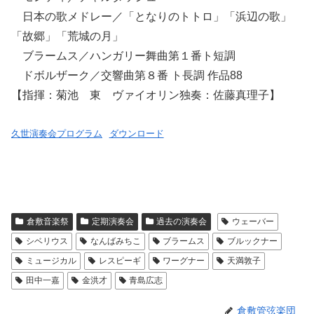
日本の歌メドレー／「となりのトトロ」「浜辺の歌」
「故郷」「荒城の月」
ブラームス／ハンガリー舞曲第１番ト短調
ドボルザーク／交響曲第８番 ト長調 作品88
【指揮：菊池 東 ヴァイオリン独奏：佐藤真理子】
久世演奏会プログラム
ダウンロード
倉敷音楽祭
定期演奏会
過去の演奏会
ウェーバー
シベリウス
なんばみちこ
ブラームス
ブルックナー
ミュージカル
レスピーギ
ワーグナー
天満敦子
田中一嘉
金洪才
青島広志
倉敷管弦楽団