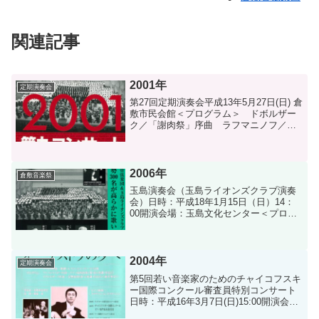
関連記事
2001年
定期演奏会
第27回定期演奏会平成13年5月27日(日) 倉
敷市民会館＜プログラム＞ ドボルザー
ク／「謝肉祭」序曲 ラフマニノフ／ピ
アノ協奏曲第３番 シベリウス／交響曲
第１番ホ短調【指揮：田中良和 ピア
ノ：有森 博】第27回定期演奏会プログ
ラムダウン...
2006年
倉敷音楽祭
玉島演奏会（玉島ライオンズクラブ演奏
会）日時：平成18年1月15日（日）14：
00開演会場：玉島文化センター＜プログ
ラム＞ スメタナ／「わが祖国」より
《ボヘミアの森と草原》《モルダウ》
ショスタコビッチ／オラトリオ「森の
歌」【指揮：菊池...
2004年
定期演奏会
第5回若い音楽家のためのチャイコフスキ
ー国際コンクール審査員特別コンサート
日時：平成16年3月7日(日)15:00開演会
場：くらしき作陽大学藤花楽堂＜プログ