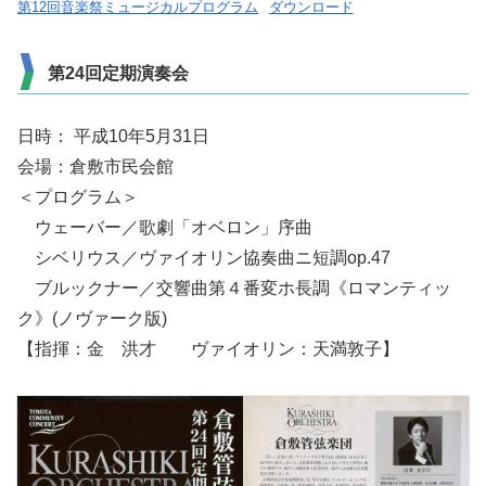
第12回音楽祭ミュージカルプログラム
ダウンロード
第24回定期演奏会
日時： 平成10年5月31日
会場：倉敷市民会館
＜プログラム＞
ウェーバー／歌劇「オベロン」序曲
シベリウス／ヴァイオリン協奏曲ニ短調op.47
ブルックナー／交響曲第４番変ホ長調《ロマンティッ
ク》(ノヴァーク版)
【指揮：金 洪才 ヴァイオリン：天満敦子】