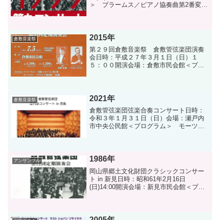
＞ ブラームス／ピアノ協奏曲第2番変ロ
長調 op.83 ラフマニノフ／交響曲第2
番ホ短調 op.27【指揮：増井信貴 ピ
アノ：若林 顕】第25回定期演奏会...
2015年
倉敷音楽祭
第２９回倉敷音楽祭 倉敷管弦楽団演奏
会日時：平成２７年３月１日（日）１
５：００開演会場：倉敷市民会館＜プロ
グラム＞ 前半 1. 菅野祐悟／軍師官
兵衛 2. 久石譲／坂の上の雲(オ
ケ） 3. 久石譲／Stand
Alone（歌） 4....
2021年
倉敷音楽祭
倉敷管弦楽団弦楽合奏コンサート日時：
令和３年１月３１日（日）会場：瀬戸内
市中央公民館＜プログラム＞ モーツァ
ルト／アイネクライネ・ナハトムジー
ク ブリテン／シンプルシンフォニー
デイズニー、ジブリ、情熱大陸 他
【指揮：松江雄二 】瀬戸内市...
1986年
アンサンブル
岡山県郷土文化財団クラシックコンサー
ト in 新見日時：昭和61年2月16日
(日)14:00開演会場：新見市民会館＜プロ
グラム＞ モーツァルト／歌劇「フィガ
ロの結婚」序曲、アリア モーツァルト
／歌劇「魔笛」よりアリア モーツァル
ト／モテ...
2005年