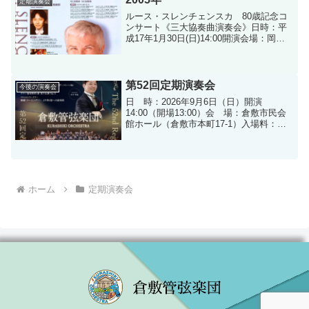
定期演奏会
ルース・スレンチェンスカ 80歳記念コ
ンサート《三大協奏曲演奏会》日時：平
成17年1月30日(日)14:00開演会場：岡山
シンフォニーホール＜プログラム＞ シ
ョパン／ピアノ協奏曲第２番 チャイコ
フスキー／ピアノ協奏曲第１番変ロ短
調 リス...
第52回定期演奏会
今後の演奏会
日 時：2026年9月6日（日）開演
14:00（開場13:00）会 場：倉敷市民会
館ホール（倉敷市本町17-1）入場料：１
階全席指定 2,000円 ２階全席自由 1,800
円 学生（大学生以下）1,000
円 ※当日券各500円増 ...
ホーム
定期演奏会