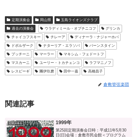
定期演奏会
岡山県
玉島ライオンズクラブ
過去の演奏会
ウラディミール・オプチニコフ
グリンカ
チャイコフスキー
チレーア
ディナーラ・ナジャーホバ
ドボルザーク
ナターリア・エラソバ
バーンスタイン
プッチーニ
マーラー
マキシム・フェドートフ
マスカーニ
ユーリー・トカチェンコ
ラフマニノフ
レスピーギ
團伊玖磨
田中一嘉
高橋昌子
倉敷管弦楽団
関連記事
1999年
定期演奏会
第25回定期演奏会日時：平成11年5月30
日(日)会場：倉敷市民会館＜プログラム