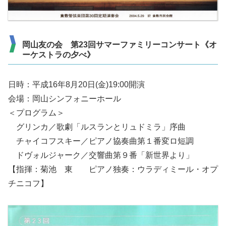
岡山友の会 第23回サマーファミリーコンサート《オ
ーケストラの夕べ》
日時：平成16年8月20日(金)19:00開演
会場：岡山シンフォニーホール
＜プログラム＞
グリンカ／歌劇「ルスランとリュドミラ」序曲
チャイコフスキー／ピアノ協奏曲第１番変ロ短調
ドヴォルジャーク／交響曲第９番「新世界より」
【指揮：菊池 東 ピアノ独奏：ウラディミール・オプ
チニコフ】