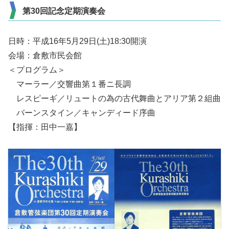
第30回記念定期演奏会
日時：平成16年5月29日(土)18:30開演
会場：倉敷市民会館
＜プログラム＞
マーラー／交響曲第１番ニ長調
レスピーギ／リュートの為の古代舞曲とアリア第２組曲
バーンスタイン／キャンディード序曲
【指揮：田中一嘉】