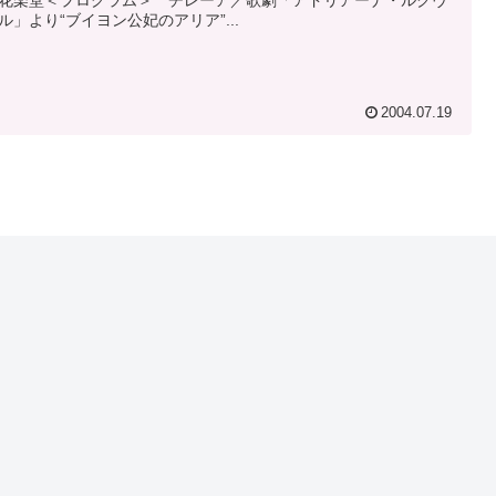
花楽堂＜プログラム＞ チレーア／歌劇「アドリアーナ・ルクヴ
ル」より“ブイヨン公妃のアリア”...
2004.07.19