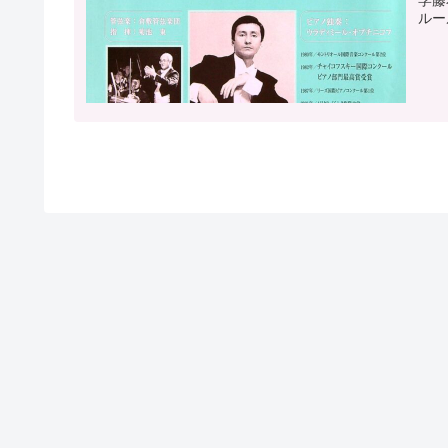
学藤
ルー