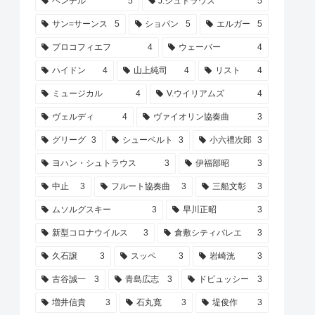
ヘンデル
5
J.シュトラウス
5
サン=サーンス
5
ショパン
5
エルガー
5
プロコフィエフ
4
ウェーバー
4
ハイドン
4
山上純司
4
リスト
4
ミュージカル
4
V.ウイリアムズ
4
ヴェルディ
4
ヴァイオリン協奏曲
3
グリーグ
3
シューベルト
3
小六禮次郎
3
ヨハン・シュトラウス
3
伊福部昭
3
中止
3
フルート協奏曲
3
三船文彰
3
ムソルグスキー
3
早川正昭
3
新型コロナウイルス
3
倉敷シティバレエ
3
久石譲
3
スッペ
3
岩崎洸
3
古谷誠一
3
青島広志
3
ドビュッシー
3
増井信貴
3
石丸寛
3
堤俊作
3