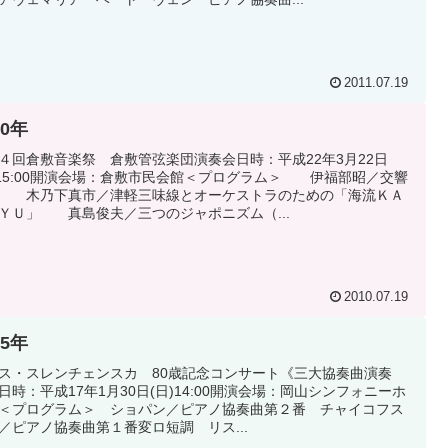
2011.07.19
10年
４回倉敷音楽祭 倉敷管弦楽団演奏会日時：平成22年3月22日
)15:00開演会場：倉敷市民会館＜プログラム＞ 伊福部昭／交響
 木乃下真市／津軽三味線とオーケストラのための「海流ＫＡ
ＹＵ」 真島俊夫／三つのジャポニズム（...
2010.07.19
05年
ス・スレンチェンスカ 80歳記念コンサート《三大協奏曲演奏
日時：平成17年1月30日(日)14:00開演会場：岡山シンフォニーホ
＜プログラム＞ ショパン／ピアノ協奏曲第２番 チャイコフス
／ピアノ協奏曲第１番変ロ短調 リス...