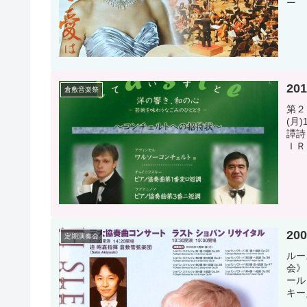
20
倉敷音楽祭
第２
(月
譚詩
ＩＲ
20
定期演奏会
ルー
会》
ール
キー