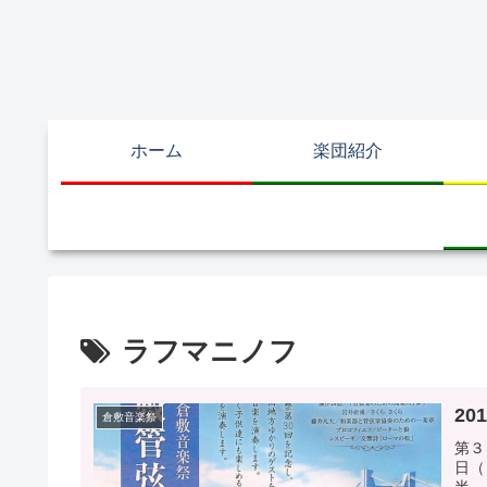
ホーム
楽団紹介
ラフマニノフ
20
倉敷音楽祭
第３
日（