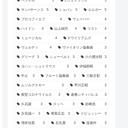
ヘンデル
5
J.シュトラウス
5
サン=サーンス
5
ショパン
5
エルガー
5
プロコフィエフ
4
ウェーバー
4
ハイドン
4
山上純司
4
リスト
4
ミュージカル
4
V.ウイリアムズ
4
ヴェルディ
4
ヴァイオリン協奏曲
3
グリーグ
3
シューベルト
3
小六禮次郎
3
ヨハン・シュトラウス
3
伊福部昭
3
中止
3
フルート協奏曲
3
三船文彰
3
ムソルグスキー
3
早川正昭
3
新型コロナウイルス
3
倉敷シティバレエ
3
久石譲
3
スッペ
3
岩崎洸
3
古谷誠一
3
青島広志
3
ドビュッシー
3
増井信貴
3
石丸寛
3
堤俊作
3