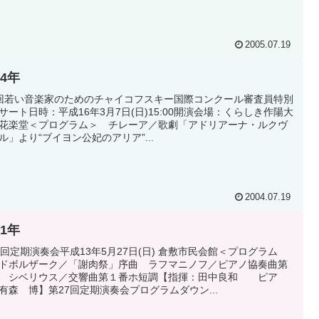
2005.07.19
04年
回若い音楽家のためのチャイコフスキー国際コンクール審査員特別
サート日時：平成16年3月7日(日)15:00開演会場：くらしき作陽大
花楽堂＜プログラム＞ チレーア／歌劇「アドリアーナ・ルクヴ
ル」より“ブイヨン公妃のアリア”...
2004.07.19
01年
7回定期演奏会平成13年5月27日(日) 倉敷市民会館＜プログラム
ドボルザーク／「謝肉祭」序曲 ラフマニノフ／ピアノ協奏曲第
 シベリウス／交響曲第１番ホ短調【指揮：田中良和 ピア
有森 博】第27回定期演奏会プログラムダウン...