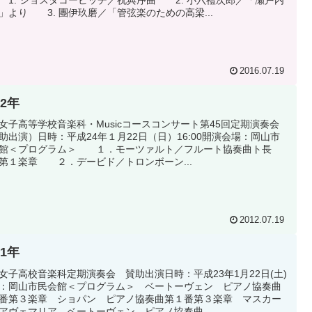
1. ショスタコービッチ／祝典序曲 2. 小六禮次郎／「瀬戸内
」より 3. 團伊玖磨／「管弦楽のための高梁...
2016.07.19
12年
女子高等学校音楽科・Musicコースコンサート第45回定期演奏会
助出演）日時：平成24年１月22日（日）16:00開演会場：岡山市
館＜プログラム＞ １．モーツァルト／フルート協奏曲ト長
第１楽章 ２．デービド／トロンボーン...
2012.07.19
11年
女子高校音楽科定期演奏会 賛助出演日時：平成23年1月22日(土)
：岡山市民会館＜プログラム＞ ベートーヴェン ピアノ協奏曲
番第３楽章 ショパン ピアノ協奏曲第１番第３楽章 マスカー
アヴェマリア ベートーヴェン ピアノ協奏曲...