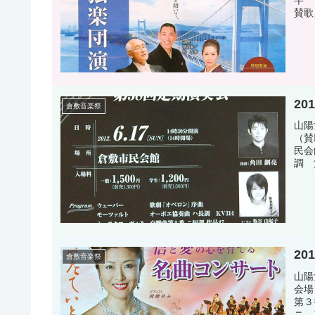
半 
賛歌
20
倉敷音楽祭
山陽
（賛
民会
調 
20
倉敷音楽祭
山陽
会場
第３
ニ 