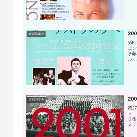
20
定期演奏会
第5
コン
学藤
ルー
20
定期演奏会
第2
＞ 
３番
ノ：