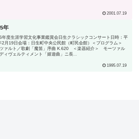
2001.07.19
95年
6年度生涯学習文化事業鑑賞会日生クラシックコンサート日時：平
年2月19日会場：日生町中央公民館（町民会館）＜プログラム＞
ツァルト／歌劇「魔笛」序曲 K.620 ＜楽器紹介＞ モーツァル
ディヴェルティメント「嬉遊曲」ニ長...
1995.07.19