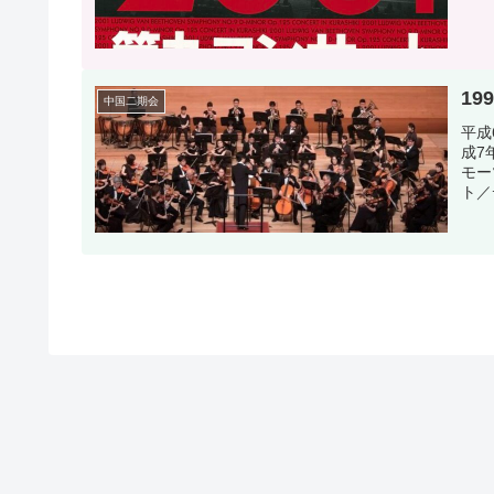
19
中国二期会
平成
成7
モー
ト／