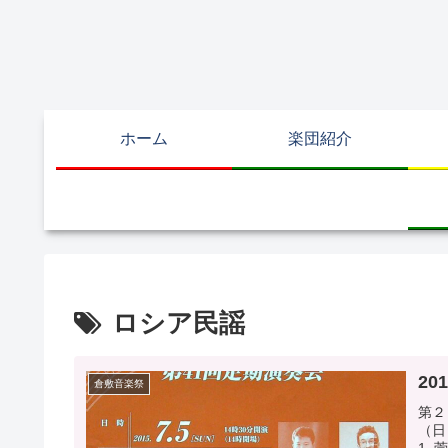
ホーム
楽団紹介
ロシア民謡
20
倉敷音楽祭
第２
（