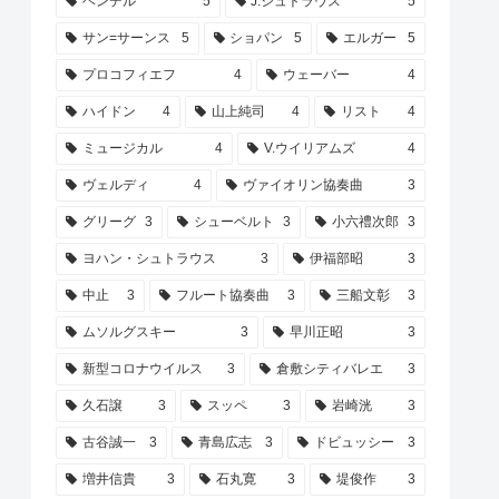
ヘンデル
5
J.シュトラウス
5
サン=サーンス
5
ショパン
5
エルガー
5
プロコフィエフ
4
ウェーバー
4
ハイドン
4
山上純司
4
リスト
4
ミュージカル
4
V.ウイリアムズ
4
ヴェルディ
4
ヴァイオリン協奏曲
3
グリーグ
3
シューベルト
3
小六禮次郎
3
ヨハン・シュトラウス
3
伊福部昭
3
中止
3
フルート協奏曲
3
三船文彰
3
ムソルグスキー
3
早川正昭
3
新型コロナウイルス
3
倉敷シティバレエ
3
久石譲
3
スッペ
3
岩崎洸
3
古谷誠一
3
青島広志
3
ドビュッシー
3
増井信貴
3
石丸寛
3
堤俊作
3