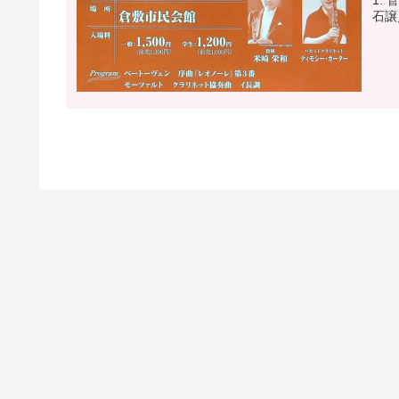
1.
石譲／