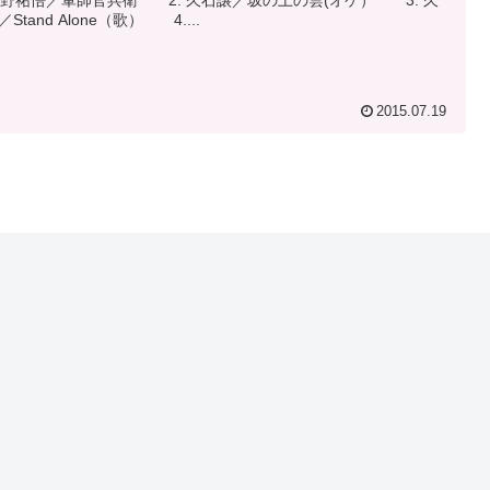
 菅野祐悟／軍師官兵衛 2. 久石譲／坂の上の雲(オケ） 3. 久
Stand Alone（歌） 4....
2015.07.19