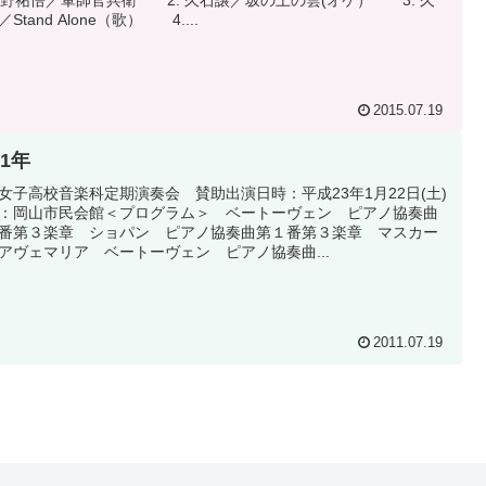
 菅野祐悟／軍師官兵衛 2. 久石譲／坂の上の雲(オケ） 3. 久
Stand Alone（歌） 4....
2015.07.19
11年
女子高校音楽科定期演奏会 賛助出演日時：平成23年1月22日(土)
：岡山市民会館＜プログラム＞ ベートーヴェン ピアノ協奏曲
番第３楽章 ショパン ピアノ協奏曲第１番第３楽章 マスカー
アヴェマリア ベートーヴェン ピアノ協奏曲...
2011.07.19