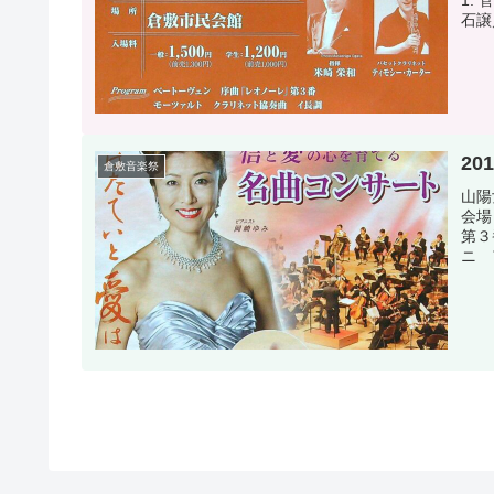
1.
石譲／
20
倉敷音楽祭
山陽
会場
第３
ニ 