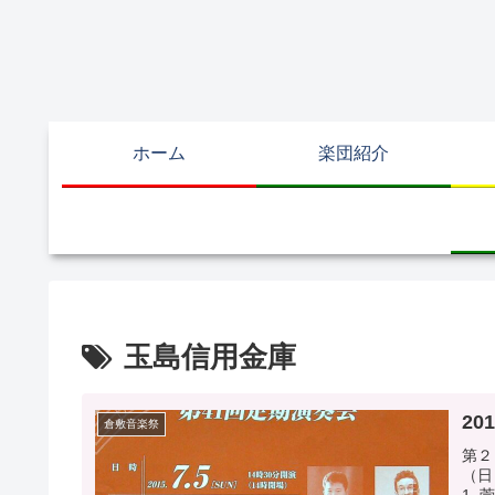
ホーム
楽団紹介
玉島信用金庫
20
倉敷音楽祭
第２
（