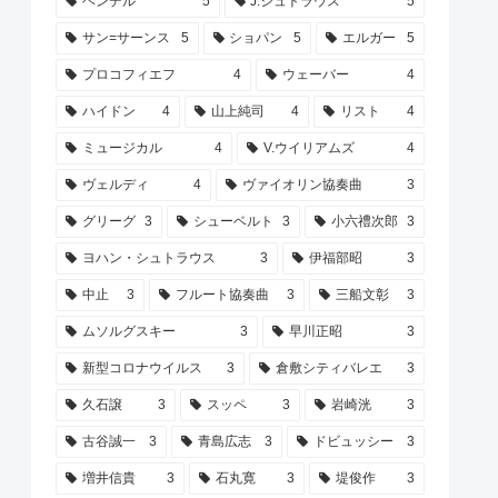
ヘンデル
5
J.シュトラウス
5
サン=サーンス
5
ショパン
5
エルガー
5
プロコフィエフ
4
ウェーバー
4
ハイドン
4
山上純司
4
リスト
4
ミュージカル
4
V.ウイリアムズ
4
ヴェルディ
4
ヴァイオリン協奏曲
3
グリーグ
3
シューベルト
3
小六禮次郎
3
ヨハン・シュトラウス
3
伊福部昭
3
中止
3
フルート協奏曲
3
三船文彰
3
ムソルグスキー
3
早川正昭
3
新型コロナウイルス
3
倉敷シティバレエ
3
久石譲
3
スッペ
3
岩崎洸
3
古谷誠一
3
青島広志
3
ドビュッシー
3
増井信貴
3
石丸寛
3
堤俊作
3